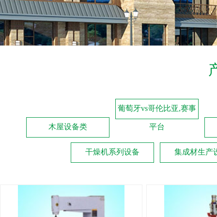
葡萄牙vs哥伦比亚,赛事
木屋设备类
平台
干燥机系列设备
集成材生产