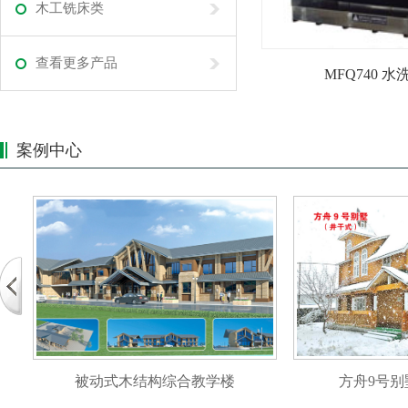
木工铣床类
查看更多产品
MFQ740 
案例中心
被动式木结构综合教学楼
方舟9号