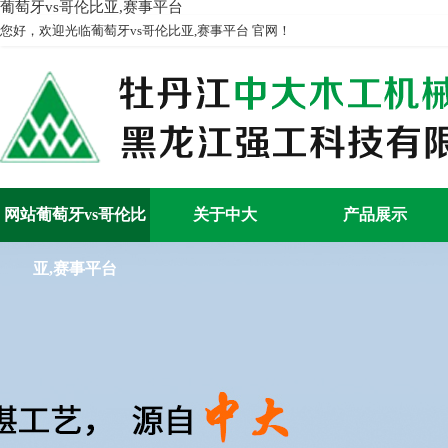
葡萄牙vs哥伦比亚,赛事平台
您好，欢迎光临葡萄牙vs哥伦比亚,赛事平台 官网！
网站葡萄牙vs哥伦比
关于中大
产品展示
亚,赛事平台