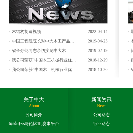
木结构制造视频
2022-04-14
中国工程院院长对中大木工产品给
2019-04-23
予好评
省长孙尧同志亲切接见中大木工总
2019-02-19
经理
我公司荣获“中国木工机械行业优秀
2018-12-29
实木加工机械生产企业”称号
我公司荣获“中国木工机械行业优秀
2018-10-20
科技创新企业”称号
关于中大
新闻资讯
About
News
公司简介
公司动态
葡萄牙vs哥伦比亚,赛事平台
行业动态