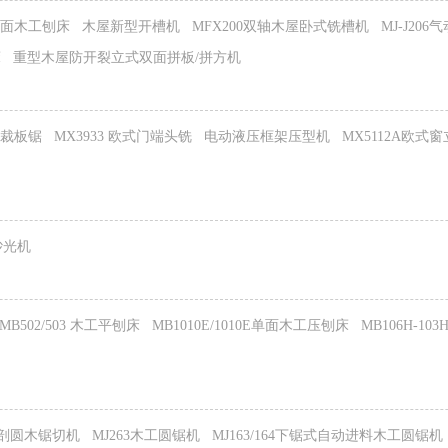
四面木工刨床
木屋新型开槽机
MFX200双轴木屋卧式铣槽机
MJ-J20
床
重型木屋防开裂立式双面拼板/拼方机
精密裁板锯
MX3933 欧式门端头铣
电动液压框架压型机
MX5112A欧式
砂光机
MB502/503 木工平刨床
MB1010E/1010E单面木工压刨床
MB106H-1
剖圆木锯切机
MJ263木工圆锯机
MJ163/164下锯式自动进料木工圆锯机