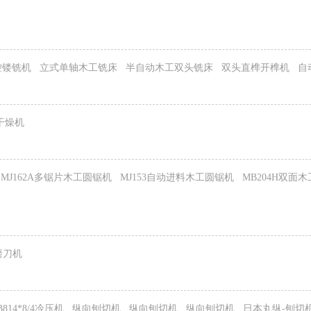
控镂铣机
立式单轴木工铣床
半自动木工双头铣床
双头直榫开榫机
自
干燥机
MJ162A多锯片木工圆锯机
MJ153自动进料木工圆锯机
MB204H双面
磨刀机
B814*8/4冷压机
纵向刨切机
纵向刨切机
纵向刨切机
日本丸纵-刨切