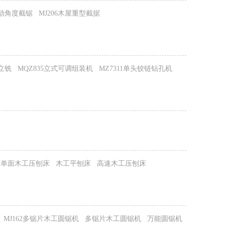
6气动角度截锯
MJ206木屋重型截据
窗立铣
MQZ835立式可调组装机
MZ7311单头铰链钻孔机
03H单面木工压刨床
木工平刨床
高速木工压刨床
MJ162多锯片木工圆锯机
多锯片木工圆锯机
万能圆锯机