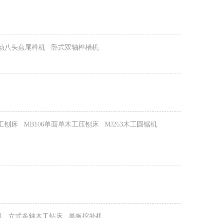
动八头燕尾榫机
卧式双轴榫槽机
木工刨床
MB106单面单木工压刨床
MJ263木工圆锯机
机
立式多轴木工钻床
单板挖补机