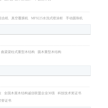
窗组合机
真空覆膜机
MF9225水洗式喷涂柜
手动圆珠机
曲梁梁柱式重型木结构
圆木重型木结构
业
全国木屋木结构诚信联盟企业30强
科技技术奖证书
荣誉证书