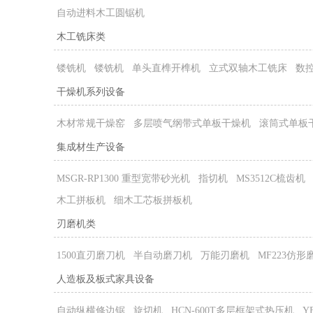
自动进料木工圆锯机
木工铣床类
镂铣机
镂铣机
单头直榫开榫机
立式双轴木工铣床
数
干燥机系列设备
木材常规干燥窑
多层喷气纲带式单板干燥机
滚筒式单板
集成材生产设备
MSGR-RP1300 重型宽带砂光机
指切机
MS3512C梳齿机
木工拼板机
细木工芯板拼板机
刃磨机类
1500直刃磨刀机
半自动磨刀机
万能刃磨机
MF223仿形
人造板及板式家具设备
自动纵横修边锯
旋切机
HCN-600T多层框架式热压机
Y