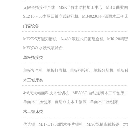
无限长指接生产线
MSK-4竹木结构加工中心
MB直曲梁
SLZ16－30木屋四轴立式钻孔机
MB4023G4-7四面木工刨
门窗设备
MF2725万能刃磨机
A-480 液压式门窗组合机
MJ6128
MFQ740 水洗式喷涂台
单板指接类
单板复合机
单板打卷机
单板指接机
单板分切机
单板
木工刨床类
4*8尺大幅面科技木刨切机
MB503C 自动送料木工平刨床
单面木工压刨床
自动双面木工刨床
单面木工压刨床
木工锯床类
优选锯
MJ173/173B圆木多片锯机
MJ90型精密裁板锯
对