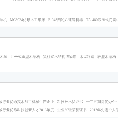
圆珠机
MC3024仿形木工车床
F-048四轮八速送料器
TA-480液压式门
木屋
井干式重型木结构
梁柱式木结构博物馆
木屋制造
轻型木结构
械行业优秀实木加工机械生产企业
科技技术奖证书
十二五期间优秀企
械行业优秀科技创新人才2016年度
企业30强荣誉证书
2013年先进个人