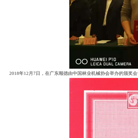
2018年12月7日，在广东顺德由中国林业机械协会举办的颁奖会