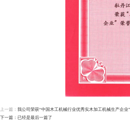
上一篇：
我公司荣获“中国木工机械行业优秀实木加工机械生产企业
下一篇：已经是最后一篇了