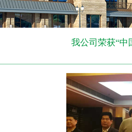
我公司荣获“中