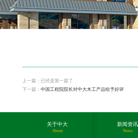
上一篇：已经是第一篇了
下一篇：
中国工程院院长对中大木工产品给予好评
关于中大
新闻资讯
About
News