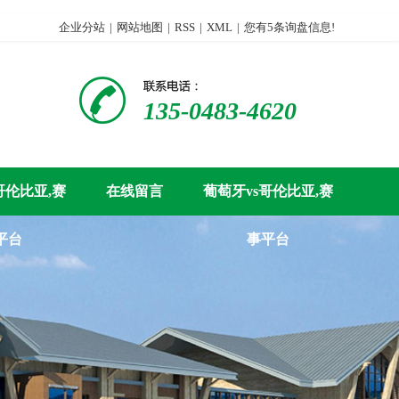
企业分站
|
网站地图
|
RSS
|
XML
|
您有
5
条询盘信息!
135-0483-4620
哥伦比亚,赛
在线留言
葡萄牙vs哥伦比亚,赛
平台
事平台