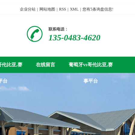
企业分站
|
网站地图
|
RSS
|
XML
|
您有
5
条询盘信息!
135-0483-4620
哥伦比亚,赛
在线留言
葡萄牙vs哥伦比亚,赛
平台
事平台